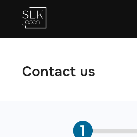
コ
ン
テ
ン
ツ
へ
ス
キ
Contact us
ッ
プ