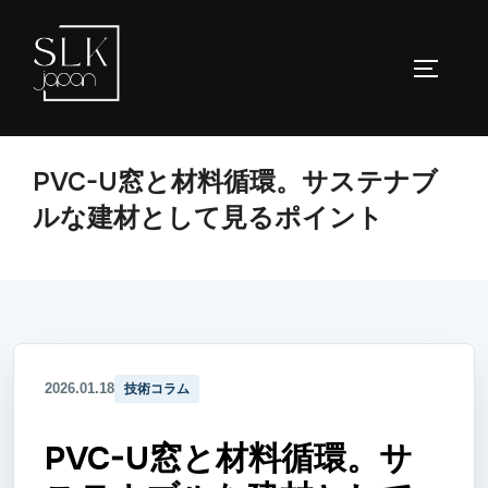
コ
ン
サイドバ
テ
ン
ツ
へ
PVC-U窓と材料循環。サステナブ
ス
ルな建材として見るポイント
キ
ッ
プ
2026.01.18
技術コラム
PVC-U窓と材料循環。サ