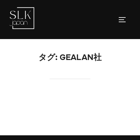
コ
ン
サイドバ
テ
ン
ツ
へ
タグ:
GEALAN社
ス
キ
ッ
プ